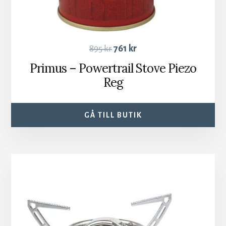
895
kr
761
kr
Primus – Powertrail Stove Piezo
Reg
GÅ TILL BUTIK