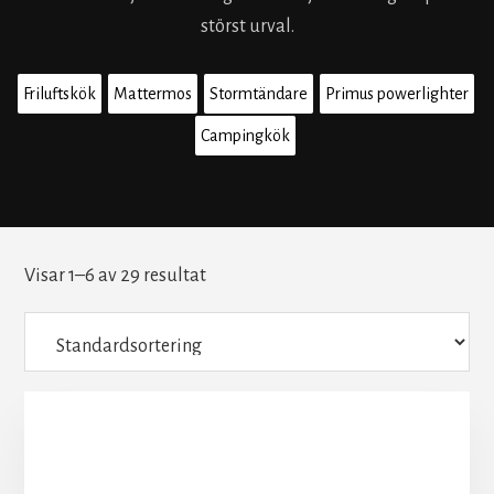
störst urval.
Friluftskök
Mattermos
Stormtändare
Primus powerlighter
Campingkök
Visar 1–6 av 29 resultat