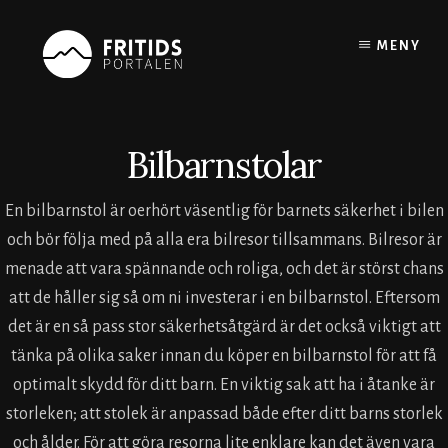
Skip
to
MENY
content
Bilbarnstolar
En bilbarnstol är oerhört väsentlig för barnets säkerhet i bilen
och bör följa med på alla era bilresor tillsammans. Bilresor är
menade att vara spännande och roliga, och det är störst chans
att de håller sig så om ni investerar i en bilbarnstol. Eftersom
det är en så pass stor säkerhetsåtgärd är det också viktigt att
tänka på olika saker innan du köper en bilbarnstol för att få
optimalt skydd för ditt barn. En viktig sak att ha i åtanke är
storleken; att stolek är anpassad både efter ditt barns storlek
och ålder. För att göra resorna lite enklare kan det även vara