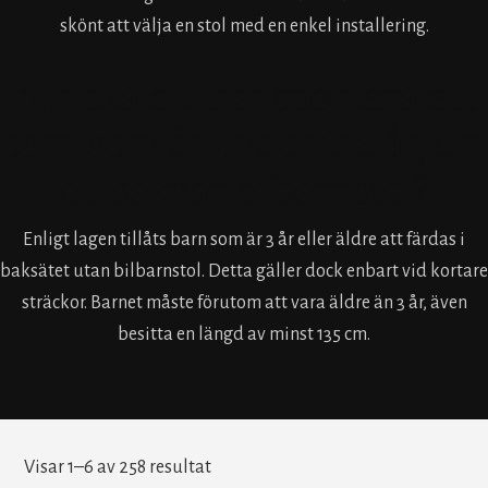
skönt att välja en stol med en enkel installering.
hur ska du transportera ett
barn som är under tre år, om
du saknar bilbarnstol?
Enligt lagen tillåts barn som är 3 år eller äldre att färdas i
baksätet utan bilbarnstol. Detta gäller dock enbart vid kortare
sträckor. Barnet måste förutom att vara äldre än 3 år, även
besitta en längd av minst 135 cm.
Visar 1–6 av 258 resultat