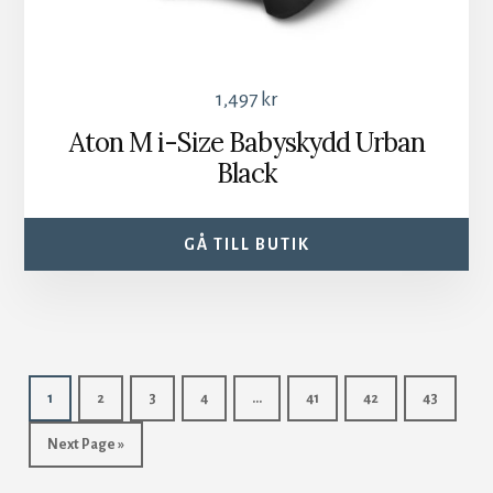
1,497
kr
Aton M i-Size Babyskydd Urban
Black
GÅ TILL BUTIK
1
2
3
4
…
41
42
43
Next Page »